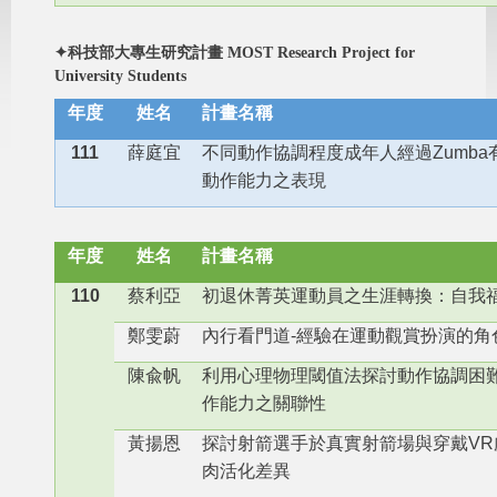
畢業生研究所榜單
✦
科技部大專生研究計畫 MOST Research Project for
University Students
年度
姓名
計畫名稱
111
薛庭宜
不同動作協調程度成年人經過Zumb
動作能力之表現
年度
姓名
計畫名稱
110
蔡利亞
初退休菁英運動員之生涯轉換：自我
鄭雯蔚
內行看門道-經驗在運動觀賞扮演的角
陳兪帆
利用心理物理閾值法探討動作協調困
作能力之關聯性
黃揚恩
探討射箭選手於真實射箭場與穿戴VR
肉活化差異