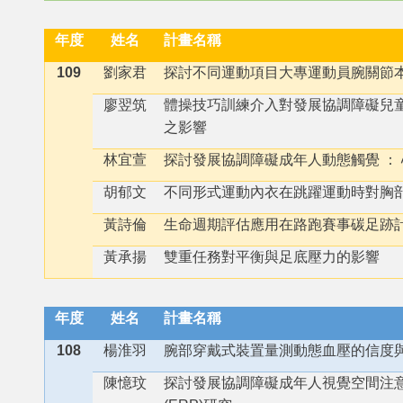
年度
姓名
計畫名稱
109
劉家君
探討不同運動項目大專運動員腕關節
廖翌筑
體操技巧訓練介入對發展協調障礙兒
之影響
林宜萱
探討發展協調障礙成年人動態觸覺 ：
胡郁文
不同形式運動內衣在跳躍運動時對胸
黃詩倫
生命週期評估應用在路跑賽事碳足跡
黃承揚
雙重任務對平衡與足底壓力的影響
年度
姓名
計畫名稱
108
楊淮羽
腕部穿戴式裝置量測動態血壓的信度
陳憶玟
探討發展協調障礙成年人視覺空間注