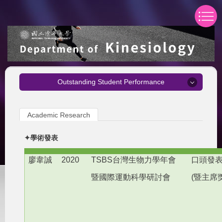
Jump
to
the
main
content
block
Outstanding Student Performance
Outstanding Student Performance
Academic Research
Academic Research
✦學術發表
Teacher Screening Test
廖韋誠
2020
TSBS
台灣生物力學年會
口頭發表
International Competition
暨國際運動科學研討會
(
暨主席
Professional
National Intercollegiate Athletic Games