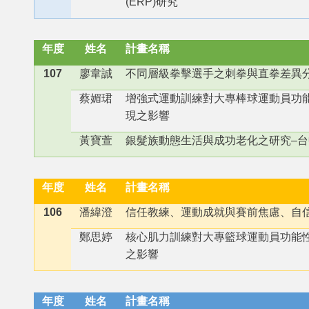
(ERP)研究
年度
姓名
計畫名稱
107
廖韋誠
不同層級拳擊選手之刺拳與直拳差異分
蔡媚珺
增強式運動訓練對大專棒球運動員功
現之影響
黃寶萱
銀髮族動態生活與成功老化之研究–
年度
姓名
計畫名稱
106
潘緯澄
信任教練、運動成就與賽前焦慮、自
鄭思婷
核心肌力訓練對大專籃球運動員功能
之影響
年度
姓名
計畫名稱