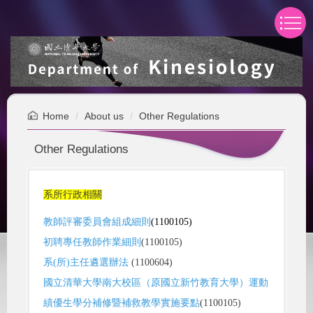
Jump
to
the
main
content
block
Home
About us
Other Regulations
Other Regulations
系所行政相關
教師評審委員會組成細則
(1100105)
初聘專任教師作業細則
(1100105)
系(所)主任遴選辦法
(1100604)
國立清華大學南大校區（原國立新竹教育大學）運動
績優生學分補修暨補救教學實施要點
(1100105)