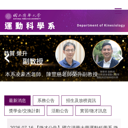
跳
到
主
要
內
容
區
本系凌豪杰老師、陳豐慈老師榮升副教授
最新消息
系務公告
招生及放榜資訊
獎學金/交換計劃
活動公告
實習/徵才訊息
2026-07-16
【徵才公告】國立清華大學運動科學系 徵