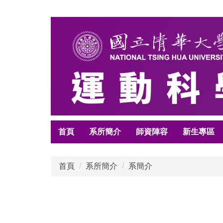
跳
到
主
要
內
容
區
首頁
系所簡介
師資陣容
新生專區
首頁
系所簡介
系簡介