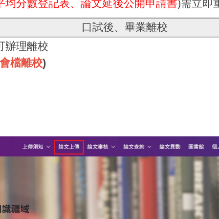
平均分數登記表、
論文延後公開申請書
)需立即
口試後、畢業離校
可辦理離校
B會檔離校
)