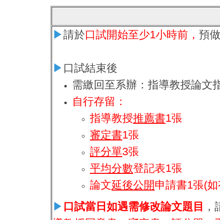
▶
請於
口試開始至少1小時前，
預
▶
口試結束後
需繳回至系辦：指導教授論文指
自行存留：
指導教授
推薦書
1張
審定書
1張
評分單
3張
平均分數
登記表1張
論文
延後公開
申請書1張(
▶
口試當日如遇需修改論文題目
，