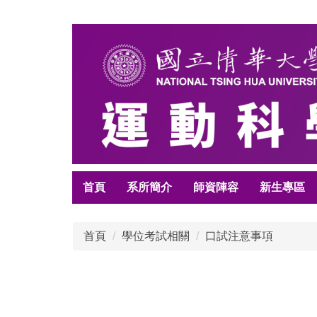
跳
到
主
要
內
容
區
首頁
系所簡介
師資陣容
新生專區
首頁
學位考試相關
口試注意事項