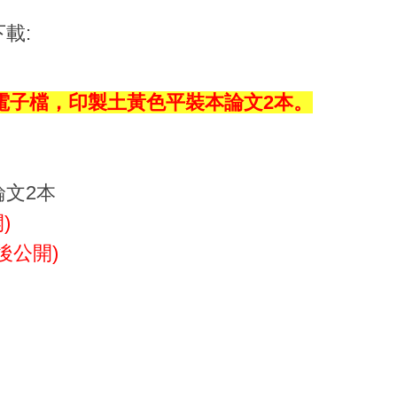
載:
電子檔，印製土黃色平裝本論文2本。
論文2本
)
後公開)