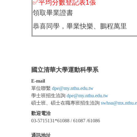
✅平均分數登記表1張
領取畢業證書
恭喜同學，畢業快樂、鵬程萬里
國立清華大學運動科學系
E-mail
單位聯繫
dpe@my.nthu.edu.tw
學士班
招生洽詢
dpe@my.nthu.edu.tw
碩士班、碩士在職專班招生洽詢
swhsu@mx.nthu.e
歡迎電洽
03-5715131*61088 / 61087 /61086
通訊地址