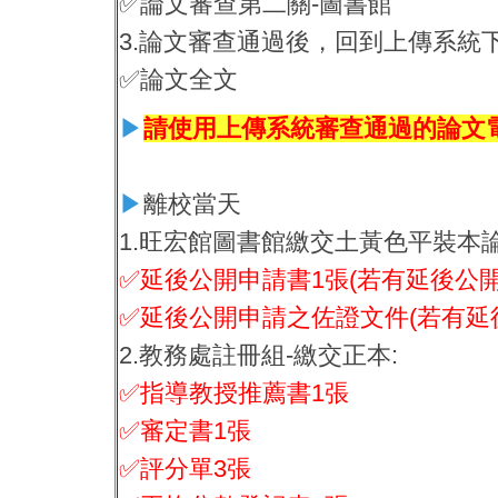
✅論文審查第二關-圖書館
3.論文審查通過後，回到上傳系統下
✅論文全文
▶
請使用上傳系統審查通過的論文
▶
離校當天
1.旺宏館圖書館繳交土黃色平裝本
✅延後公開申請書1張(若有延後公開
✅延後公開申請之佐證文件
(若有延
2.教務處註冊組-繳交正本:
✅指導教授推薦書1張
✅審定書1張
✅評分單3張