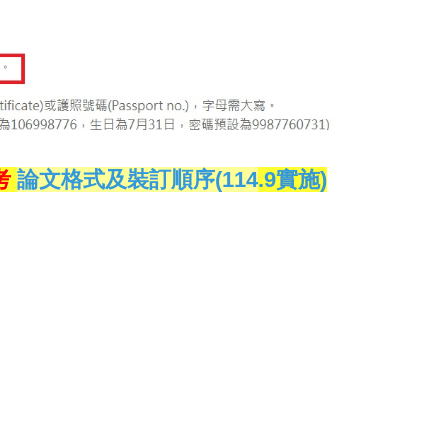
考
論文格式及裝訂順序(114
.9實施)