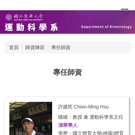
跳
到
主
要
內
容
首頁
師資陣容
專任師資
區
專任師資
許建民 Chien-Ming Hsu
職稱：教授
兼 運動科學系主任
清華學人
學歷：國立體育大學(桃園)體育