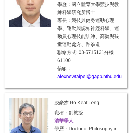
學歷：
國立體育大學競技與教
練科學研究所博士
專長：
競技與健身運動心理
學、運動與認知神經科學、運
動員心理技能訓練、高齡與孩
童運動處方、跆拳道
聯絡方式: 03-5715131分機
61100
信箱：
alexnewtaipei@gapp.nthu.edu.tw
凌豪杰 Ho-Keat Leng
職稱：副教授
清華學人
學歷：
Doctor of Philosophy in