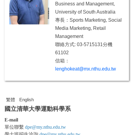
Business and Management,
University of South Australia
專長：
Sports Marketing, Social
Media Marketing, Retail
Management
聯絡方式: 03-5715131分機
61102
信箱：
lenghokeat@mx.nthu.edu.tw
繁體
English
國立清華大學運動科學系
E-mail
單位聯繫
dpe@my.nthu.edu.tw
學士班
招生洽詢
dpe@my.nthu.edu.tw