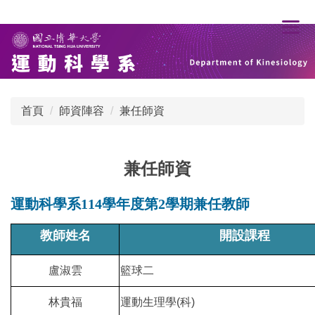
跳
到
主
要
內
容
首頁
師資陣容
兼任師資
區
兼任師資
運動科學系114學年度第2學期兼任教師
教師姓名
開設課程
盧淑雲
籃球二
林貴福
運動生理學(科)