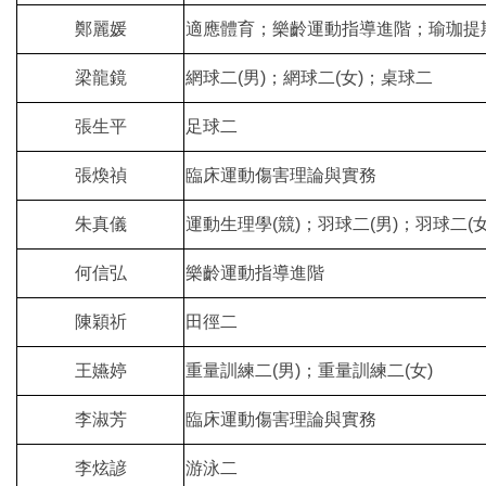
鄭麗媛
適應體育；樂齡運動指導進階；瑜珈提
梁龍鏡
網球二(男)；網球二(女)；桌球二
張生平
足球二
張煥禎
臨床運動傷害理論與實務
朱真儀
運動生理學(競)；羽球二(男)；羽球二(女
何信弘
樂齡運動指導進階
陳穎祈
田徑二
王嬿婷
重量訓練二(男)；重量訓練二(女)
李淑芳
臨床運動傷害理論與實務
李炫諺
游泳二