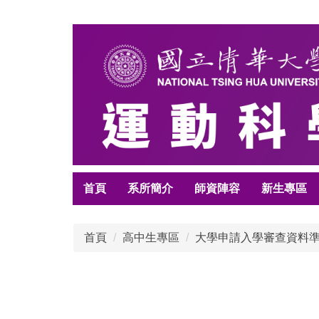
跳
到
主
要
內
容
區
首頁
系所簡介
師資陣容
新生專區
首頁
高中生專區
大學申請入學審查資料