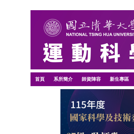
跳
到
主
要
內
容
區
首頁
系所簡介
師資陣容
新生專區