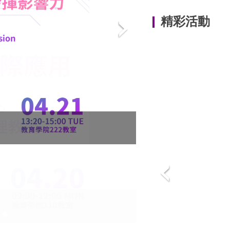
精彩活動
表會
1142跆拳道