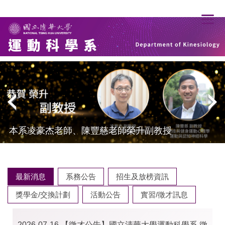
跳
到
主
要
內
容
區
本系凌豪杰老師、陳豐慈老師榮升副教授
最新消息
系務公告
招生及放榜資訊
獎學金/交換計劃
活動公告
實習/徵才訊息
2026-07-16
【徵才公告】國立清華大學運動科學系 徵