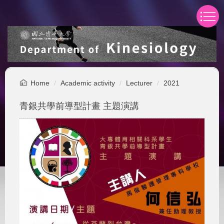
Jump
to
the
main
content
block
Home
Academic activity
Lecturer
2021
青銀共學前導型計畫 主題演講