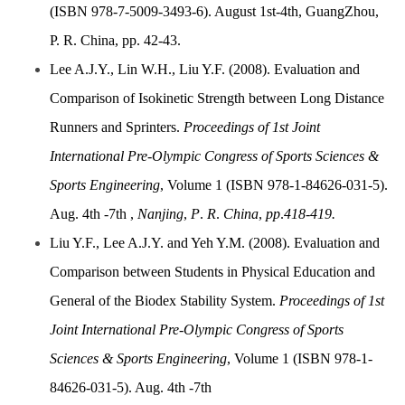
(ISBN 978-7-5009-3493-6). August 1st-4th, GuangZhou,
P. R. China, pp. 42-43.
Lee A.J.Y., Lin W.H., Liu Y.F. (2008). Evaluation and
Comparison of Isokinetic Strength between Long Distance
Runners and Sprinters.
Proceedings of 1st Joint
International Pre-Olympic Congress of Sports Sciences &
Sports Engineering
, Volume 1 (ISBN 978-1-84626-031-5).
Aug. 4th -7th ,
Nanjing
,
P
.
R
.
China
,
pp
.
418-419.
Liu Y.F., Lee A.J.Y. and Yeh Y.M. (2008). Evaluation and
Comparison between Students in Physical Education and
General of the Biodex Stability System.
Proceedings of 1st
Joint International Pre-Olympic Congress of Sports
Sciences & Sports Engineering
, Volume 1 (ISBN 978-1-
84626-031-5). Aug. 4th -7th