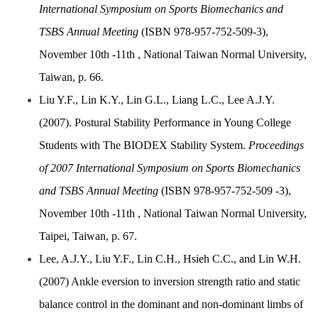
International Symposium on Sports Biomechanics and
TSBS Annual Meeting
(ISBN 978-957-752-509-3),
November 10th -11th , National Taiwan Normal University,
Taiwan, p. 66.
Liu Y.F., Lin K.Y., Lin G.L., Liang L.C., Lee A.J.Y.
(2007). Postural Stability Performance in Young College
Students with The BIODEX Stability System.
Proceedings
of 2007 International Symposium on Sports Biomechanics
and TSBS Annual Meeting
(ISBN 978-957-752-509 -3),
November 10th -11th , National Taiwan Normal University,
Taipei, Taiwan, p. 67.
Lee, A.J.Y., Liu Y.F., Lin C.H., Hsieh C.C., and Lin W.H.
(2007) Ankle eversion to inversion strength ratio and static
balance control in the dominant and non-dominant limbs of