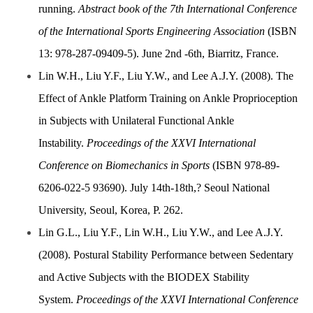
running.
Abstract book of the 7th International Conference
of the International Sports Engineering Association
(ISBN
13: 978-287-09409-5). June 2nd -6th, Biarritz, France.
Lin W.H., Liu Y.F., Liu Y.W., and Lee A.J.Y. (2008). The
Effect of Ankle Platform Training on Ankle Proprioception
in Subjects with Unilateral Functional Ankle
Instability.
Proceedings of the XXVI International
Conference on Biomechanics in Sports
(ISBN 978-89-
6206-022-5 93690). July 14th-18th,? Seoul National
University, Seoul, Korea, P. 262.
Lin G.L., Liu Y.F., Lin W.H., Liu Y.W., and Lee A.J.Y.
(2008). Postural Stability Performance between Sedentary
and Active Subjects with the BIODEX Stability
System.
Proceedings of the XXVI International Conference