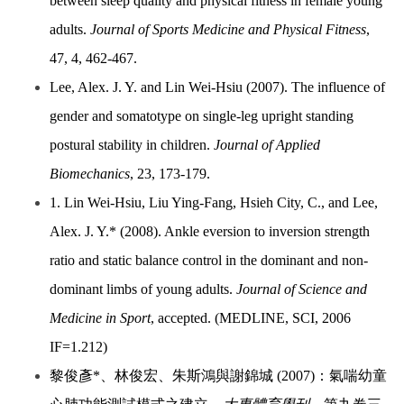
between sleep quality and physical fitness in female young
adults.
Journal of Sports Medicine and Physical Fitness
,
47, 4, 462-467.
Lee, Alex. J. Y. and Lin Wei-Hsiu (2007). The influence of
gender and somatotype on single-leg upright standing
postural stability in children.
Journal of Applied
Biomechanics
, 23, 173-179.
1. Lin Wei-Hsiu, Liu Ying-Fang, Hsieh City, C., and Lee,
Alex. J. Y.* (2008). Ankle eversion to inversion strength
ratio and static balance control in the dominant and non-
dominant limbs of young adults.
Journal of Science and
Medicine in Sport
, accepted. (MEDLINE, SCI, 2006
IF=1.212)
黎俊彥*、林俊宏、朱斯鴻與謝錦城 (2007)：氣喘幼童