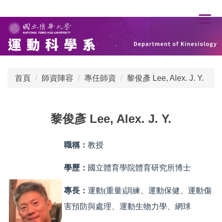
跳
到
主
要
內
容
首頁
師資陣容
專任師資
黎俊彥 Lee, Alex. J. Y.
區
黎俊彥 Lee, Alex. J. Y.
職稱：
教授
學歷：
國立體育學院體育研究所博士
專長：
運動(重量)訓練、運動保健、運動傷
害預防與處理、運動生物力學、網球