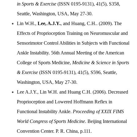
in Sports & Exercise
(ISSN 0195-9131), 41(5), S358,
Seattle, Washington, USA, May 27-30.
Lin W.H.,
Lee, A.J.Y.
, and Huang, C.H.. (2009). The
Effects of Proprioception Training on Neuromuscular and
Sensorimotor Control Abilities in Subjects with Functional
Ankle Instability. 56th Annual Meeting of the American
College of Sports Medicine,
Medicine & Science in Sports
& Exercise
(ISSN 0195-9131), 41(5), S596, Seattle,
Washington, USA, May 27-30.
Lee A.J.Y., Lin W.H. and Huang C.H. (2006). Decreased
Proprioception and Lowered Hoffmann Reflex in
Functional Instability Ankle.
Proceeding of XXIX FIMS
World Congress of Sports Medicine
. Beijing International
Convention Center. P. R. China, p.111.