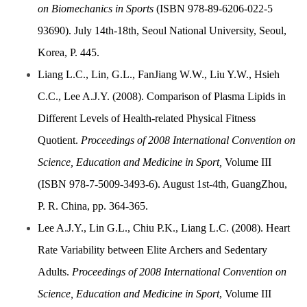
on Biomechanics in Sports
(ISBN 978-89-6206-022-5
93690). July 14th-18th, Seoul National University, Seoul,
Korea, P. 445.
Liang L.C., Lin, G.L., FanJiang W.W., Liu Y.W., Hsieh
C.C., Lee A.J.Y. (2008). Comparison of Plasma Lipids in
Different Levels of Health-related Physical Fitness
Quotient.
Proceedings of 2008 International Convention on
Science, Education and Medicine in Sport,
Volume III
(ISBN 978-7-5009-3493-6). August 1st-4th, GuangZhou,
P. R. China, pp. 364-365.
Lee A.J.Y., Lin G.L., Chiu P.K., Liang L.C. (2008). Heart
Rate Variability between Elite Archers and Sedentary
Adults.
Proceedings of 2008 International Convention on
Science, Education and Medicine in Sport
, Volume III