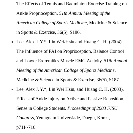
The Effects of Tennis and Badminton Exercise Training on
Ankle Proprioception.
51th Annual Meeting of the
American College of Sports Medicine
, Medicine & Science
in Sports & Exercise, 36(5), S186.
Lee, Alex J. Y.*, Lin Wei-Hsiu and Huang C. H. (2004).
The Influence of FAI on Proprioception, Balance Control
and Lower Extremities Muscle EMG Activity.
51th Annual
Meeting of the American College of Sports Medicine
,
Medicine & Science in Sports & Exercise, 36(5), S187.
Lee, Alex J. Y.*, Lin Wei-Hsiu, and Huang C. H. (2003).
Effects of Ankle Injury on Active and Passive Reposition
Sense in College Students.
Proceedings of 2003 FISU
Congress
, Yeungnam Universiade, Daegu, Korea,
p711~716.