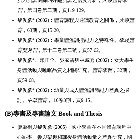
肌力測試儀踝內外翻測試之信度分析，
大專體育學
刊
，第四卷第二期，頁119-129。
黎俊彥* (2002)：體育課程與通識教育之關係，
大專體
育
，63期，頁15-20。
黎俊彥* (2002)：學童體溫調控能力之特殊性。
學校體
育雙月刊
，第十二卷第二號，頁57-62。
黎俊彥*、賴正全、吳家碧與林威秀 (2002)：女大學生
身體活動與睡眠品質之相關研究。
體育學報
，32期，
頁59-68。
黎俊彥* (2002)：幼童與成人體溫調節能力差異之探
討。
中華體育
， 16卷3期，頁9-15。
(B)專書及專書論文 Book and Thesis
廖肇禮與黎俊彥 (2005)：國小學童在不同體育課程中
心跳率、參與樂趣和課後身體活動量之差異研究，國