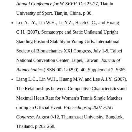
Annual Conference for SCSEPF
. Oct 25-27, Tianjin
University of Sport. Tianjin, China, p.30.
Lee A.J.Y., Lin W.H., Lu Y.Z., Hsieh C.C., and Huang
C.H. (2007). Somatotype and Static Unilateral Upright
Standing Postural Stability in Young Girls. International
Society of Biomechanics XXI Congress, July 1-5, Taipei
National Convention Center, Taipei, Taiwan.
Journal of
Biomechanics
(ISSN 0021-9290), 40, Supplement 2, S365.
Liang L.C., Lin W.H., Huang M.W. and Lee A.J.Y. (2007).
The Relationships between Competitive Characteristics and
Maximal Heart Rate for Women’s Tennis Single Matches
during an Official Event.
Proceedings of 2007 FISU
Congress
, August 9-12, Thammasat University, Bangkok,
Thailand, p.262-268.