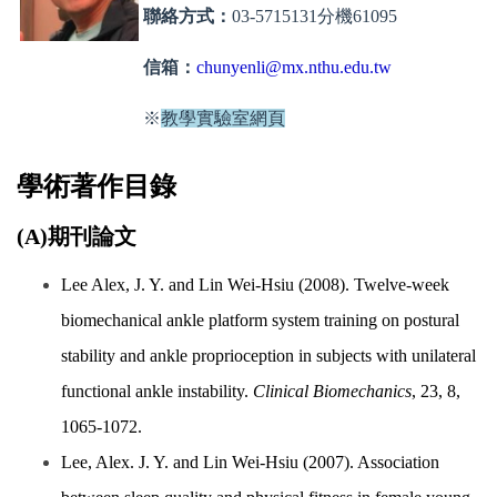
聯絡方式：
03-5715131分機61095
信箱：
chunyenli@mx.nthu.edu.tw
※
教學實驗室網頁
學術著作目錄
(A)期刊論文
Lee Alex, J. Y. and Lin Wei-Hsiu (2008). Twelve-week
biomechanical ankle platform system training on postural
stability and ankle proprioception in subjects with unilateral
functional ankle instability.
Clinical Biomechanics
, 23, 8,
1065-1072.
Lee, Alex. J. Y. and Lin Wei-Hsiu (2007). Association