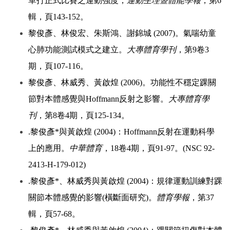
單打正式比賽之運動強度，
運動生理暨體能學報
，第6
輯，頁143-152。
黎俊彥、林俊宏、朱斯鴻、謝錦城 (2007)。氣喘幼童
心肺功能測試模式之建立。
大專體育學刊
，第9卷3
期，頁107-116。
黎俊彥、林威秀、黃啟煌 (2006)。功能性不穩定踝關
節對本體感覺與Hoffmann反射之影響。
大專體育學
刊
，第8卷4期，頁125-134。
.黎俊彥*與黃啟煌 (2004)：Hoffmann反射在運動科學
上的應用。
中華體育
，18卷4期，頁91-97。(NSC 92-
2413-H-179-012)
.黎俊彥*、林威秀與黃啟煌 (2004)：規律運動訓練對踝
關節本體感覺的影響(橫斷面研究)。
體育學報
，第37
輯，頁57-68。