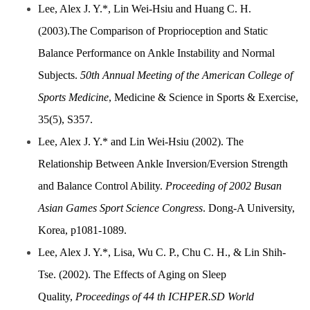
Lee, Alex J. Y.*, Lin Wei-Hsiu and Huang C. H.
(2003).The Comparison of Proprioception and Static
Balance Performance on Ankle Instability and Normal
Subjects.
50th Annual Meeting of the American College of
Sports Medicine
, Medicine & Science in Sports & Exercise,
35(5), S357.
Lee, Alex J. Y.* and Lin Wei-Hsiu (2002). The
Relationship Between Ankle Inversion/Eversion Strength
and Balance Control Ability.
Proceeding of 2002 Busan
Asian Games Sport Science Congress
. Dong-A University,
Korea, p1081-1089.
Lee, Alex J. Y.*, Lisa, Wu C. P., Chu C. H., & Lin Shih-
Tse. (2002). The Effects of Aging on Sleep
Quality,
Proceedings of 44 th ICHPER.SD World