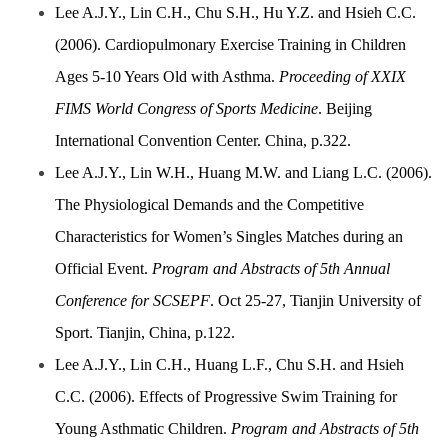
Lee A.J.Y., Lin C.H., Chu S.H., Hu Y.Z. and Hsieh C.C.
(2006). Cardiopulmonary Exercise Training in Children
Ages 5-10 Years Old with Asthma.
Proceeding of XXIX
FIMS World Congress of Sports Medicine
. Beijing
International Convention Center. China, p.322.
Lee A.J.Y., Lin W.H., Huang M.W. and Liang L.C. (2006).
The Physiological Demands and the Competitive
Characteristics for Women’s Singles Matches during an
Official Event.
Program and Abstracts of 5th Annual
Conference for SCSEPF
. Oct 25-27, Tianjin University of
Sport. Tianjin, China, p.122.
Lee A.J.Y., Lin C.H., Huang L.F., Chu S.H. and Hsieh
C.C. (2006). Effects of Progressive Swim Training for
Young Asthmatic Children.
Program and Abstracts of 5th