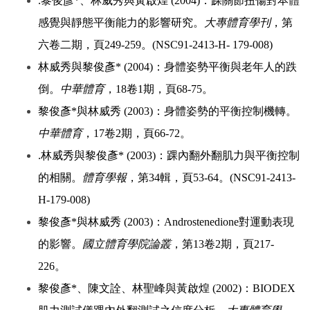
.黎俊彥*、林威秀與黃啟煌 (2004)：踝關節扭傷對本體
感覺與靜態平衡能力的影響研究。
大專體育學刊
，第
六卷二期，頁249-259。(NSC91-2413-H- 179-008)
林威秀與黎俊彥* (2004)：身體姿勢平衡與老年人的跌
倒。
中華體育
，18卷1期，頁68-75。
黎俊彥*與林威秀 (2003)：身體姿勢的平衡控制機轉。
中華體育
，17卷2期，頁66-72。
.林威秀與黎俊彥* (2003)：踝內翻外翻肌力與平衡控制
的相關。
體育學報
，第34輯，頁53-64。(NSC91-2413-
H-179-008)
黎俊彥*與林威秀 (2003)：Androstenedione對運動表現
的影響。
國立體育學院論叢
，第13卷2期，頁217-
226。
黎俊彥*、陳文詮、林聖峰與黃啟煌 (2002)：BIODEX