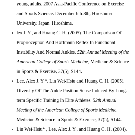
young adults. 2007 Asia-Pacific Conference on Exercise
and Sports Science. December 6th-8th, Hiroshima
University, Japan, Hiroshima.
lex J. Y., and Huang C. H. (2005). The Comparison Of
Proprioception And Hoffmann Reflex In Functional
Instability And Normal Ankles.
52th Annual Meeting of the
American College of Sports Medicine
, Medicine & Science
in Sports & Exercise, 37(5), S144.
Lee, Alex J. Y.*, Lin Wei-Hsiu and Huang C. H. (2005).
Diversity Of The Ankle Position Sense Induced By Long-
term Specific Training In Elite Athletes.
52th Annual
Meeting of the American College of Sports Medicine
,
Medicine & Science in Sports & Exercise, 37(5), S144.
Lin Wei-Hsiu* , Lee, Alex J. Y., and Huang C. H. (2004).