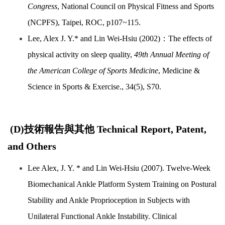
Congress
, National Council on Physical Fitness and Sports
(NCPFS), Taipei, ROC, p107~115.
Lee, Alex J. Y.* and Lin Wei-Hsiu (2002)：The effects of
physical activity on sleep quality,
49th Annual Meeting of
the American College of Sports Medicine
, Medicine &
Science in Sports & Exercise., 34(5), S70.
(D)技術報告與其他 Technical Report, Patent,
and Others
Lee Alex, J. Y. * and Lin Wei-Hsiu (2007). Twelve-Week
Biomechanical Ankle Platform System Training on Postural
Stability and Ankle Proprioception in Subjects with
Unilateral Functional Ankle Instability. Clinical