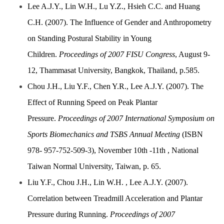
Lee A.J.Y., Lin W.H., Lu Y.Z., Hsieh C.C. and Huang
C.H. (2007). The Influence of Gender and Anthropometry
on Standing Postural Stability in Young
Children.
Proceedings of 2007 FISU Congress
, August 9-
12, Thammasat University, Bangkok, Thailand, p.585.
Chou J.H., Liu Y.F., Chen Y.R., Lee A.J.Y. (2007). The
Effect of Running Speed on Peak Plantar
Pressure.
Proceedings of 2007 International Symposium on
Sports Biomechanics and TSBS Annual Meeting
(ISBN
978- 957-752-509-3), November 10th -11th , National
Taiwan Normal University, Taiwan, p. 65.
Liu Y.F., Chou J.H., Lin W.H. , Lee A.J.Y. (2007).
Correlation between Treadmill Acceleration and Plantar
Pressure during Running.
Proceedings of 2007