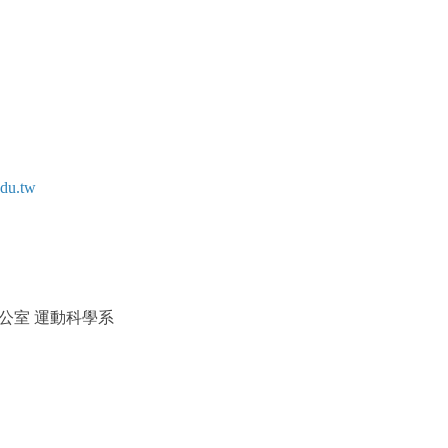
du.tw
9辦公室 運動科學系