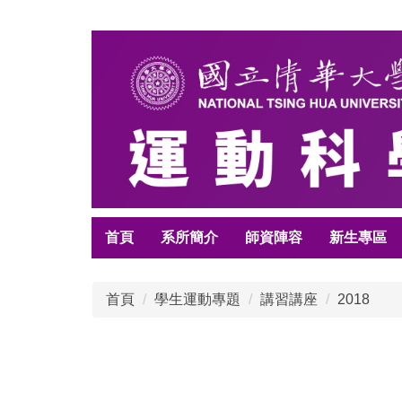
跳
到
主
要
內
容
區
首頁
系所簡介
師資陣容
新生專區
首頁
學生運動專題
講習講座
2018