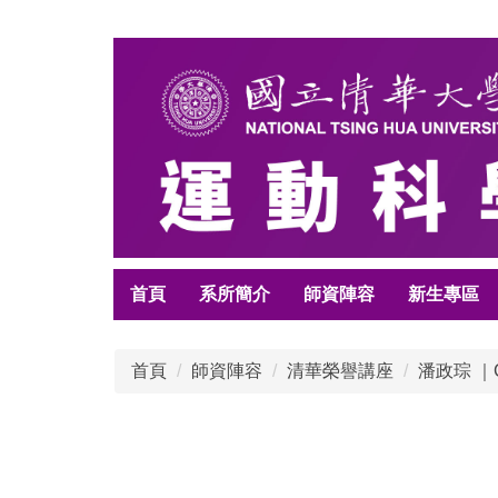
跳
到
主
要
內
容
區
首頁
系所簡介
師資陣容
新生專區
首頁
師資陣容
清華榮譽講座
潘政琮 ｜C.