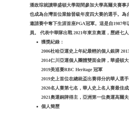
潘政琮就讀華盛頓大學期間參加大學高爾夫賽事共奪得 
也成為台灣首位業餘晉級年度四大賽的選手。為台灣3
邀請賽中奪下生涯首座PGA冠軍。這是自1987
員。 代表中華隊出戰 2021年東京奧運，歷
獲獎紀錄：
2006杜哈亞運史上年紀最輕的個人銀牌 20
2014仁川亞運個人團體雙面金牌，華盛頓大
2019美巡賽RBC Heritage 冠軍
2019史上首位在總統盃出賽得分的華人選手
2020名人賽第七名，華人史上名人賽最佳成
2021奧運銅牌得主，亞洲第一位奧運高爾
個人簡歷